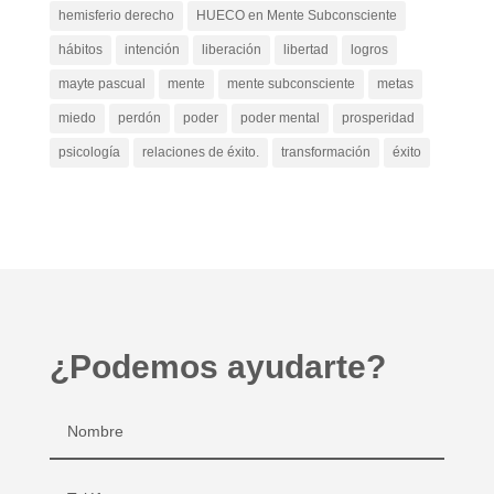
hemisferio derecho
HUECO en Mente Subconsciente
hábitos
intención
liberación
libertad
logros
mayte pascual
mente
mente subconsciente
metas
miedo
perdón
poder
poder mental
prosperidad
psicología
relaciones de éxito.
transformación
éxito
¿Podemos ayudarte?