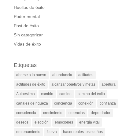
Huellas de éxito
Poder mental
Post de éxito
Sin categorizar
Vidas de éxito
Etiquetas
abrirse a lo nuevo
abundancia
actitudes
actitudes de éxito
alcanzar objetivos y metas
apertura
Autoestima
cambio
camino
camino del éxito
canales de riqueza
conciencia
conexión
confianza
consciencia.
crecimiento
creencias
depredador
deseos
elección
emociones
energía vital
entrenamiento
fuerza
hacer reales los sueños