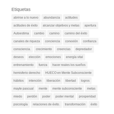
Etiquetas
abrirse a lo nuevo
abundancia
actitudes
actitudes de éxito
alcanzar objetivos y metas
apertura
Autoestima
cambio
camino
camino del éxito
canales de riqueza
conciencia
conexión
confianza
consciencia.
crecimiento
creencias
depredador
deseos
elección
emociones
energía vital
entrenamiento
fuerza
hacer reales los sueños
hemisferio derecho
HUECO en Mente Subconsciente
hábitos
intención
liberación
libertad
logros
mayte pascual
mente
mente subconsciente
metas
miedo
perdón
poder
poder mental
prosperidad
psicología
relaciones de éxito.
transformación
éxito