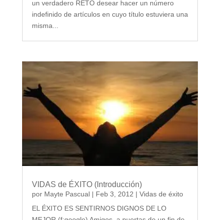
un verdadero RETO desear hacer un número
indefinido de artículos en cuyo título estuviera una
misma...
VIDAS de ÉXITO (Introducción)
por
Mayte Pascual
|
Feb 3, 2012
|
Vidas de éxito
EL ÉXITO ES SENTIRNOS DIGNOS DE LO
MEJOR (f:google) Amigos, a puertas de un fin de