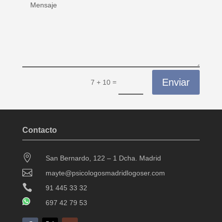
Enviar
=
7 + 10
Contacto

San Bernardo, 122 – 1 Dcha. Madrid

mayte@psicologosmadridlogoser.com

91 445 33 32
697 42 79 53