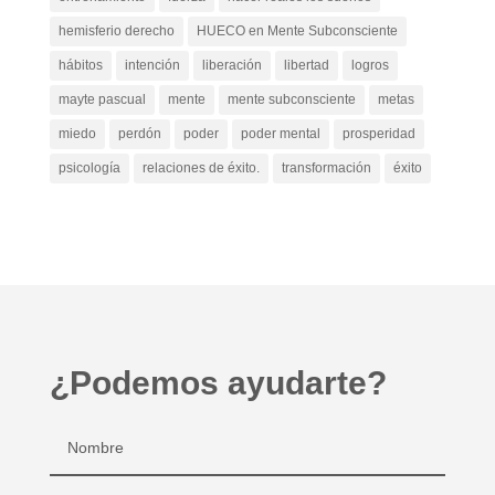
hemisferio derecho
HUECO en Mente Subconsciente
hábitos
intención
liberación
libertad
logros
mayte pascual
mente
mente subconsciente
metas
miedo
perdón
poder
poder mental
prosperidad
psicología
relaciones de éxito.
transformación
éxito
¿Podemos ayudarte?