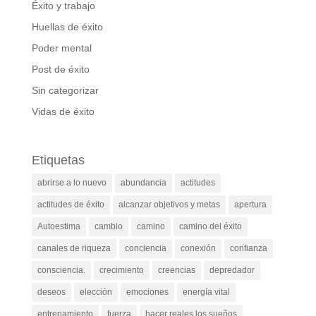
Éxito y trabajo
Huellas de éxito
Poder mental
Post de éxito
Sin categorizar
Vidas de éxito
Etiquetas
abrirse a lo nuevo
abundancia
actitudes
actitudes de éxito
alcanzar objetivos y metas
apertura
Autoestima
cambio
camino
camino del éxito
canales de riqueza
conciencia
conexión
confianza
consciencia.
crecimiento
creencias
depredador
deseos
elección
emociones
energía vital
entrenamiento
fuerza
hacer reales los sueños