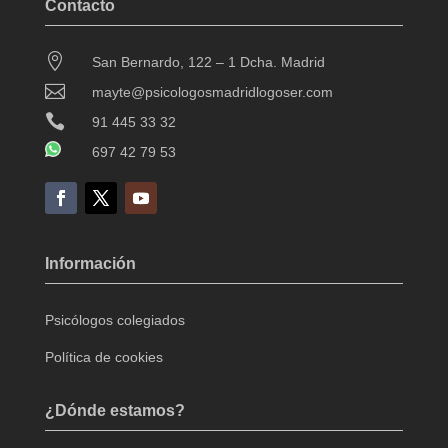
Contacto

San Bernardo, 122 – 1 Dcha. Madrid

mayte@psicologosmadridlogoser.com

91 445 33 32
697 42 79 53
Información
Psicólogos colegiados
Política de cookies
¿Dónde estamos?