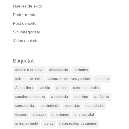
Huellas de éxito
Poder mental
Post de éxito
Sin categorizar
Vidas de éxito
Etiquetas
abrirse a lo nuevo
abundancia
actitudes
actitudes de éxito
alcanzar objetivos y metas
apertura
Autoestima
cambio
camino
camino del éxito
canales de riqueza
conciencia
conexión
confianza
consciencia.
crecimiento
creencias
depredador
deseos
elección
emociones
energía vital
entrenamiento
fuerza
hacer reales los sueños