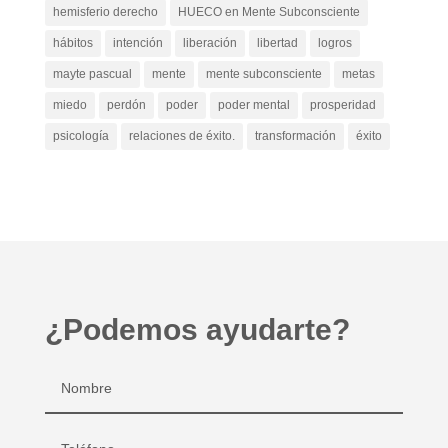
hemisferio derecho
HUECO en Mente Subconsciente
hábitos
intención
liberación
libertad
logros
mayte pascual
mente
mente subconsciente
metas
miedo
perdón
poder
poder mental
prosperidad
psicología
relaciones de éxito.
transformación
éxito
¿Podemos ayudarte?