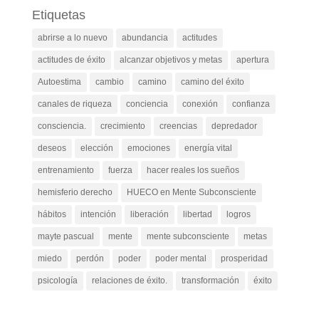
Etiquetas
abrirse a lo nuevo
abundancia
actitudes
actitudes de éxito
alcanzar objetivos y metas
apertura
Autoestima
cambio
camino
camino del éxito
canales de riqueza
conciencia
conexión
confianza
consciencia.
crecimiento
creencias
depredador
deseos
elección
emociones
energía vital
entrenamiento
fuerza
hacer reales los sueños
hemisferio derecho
HUECO en Mente Subconsciente
hábitos
intención
liberación
libertad
logros
mayte pascual
mente
mente subconsciente
metas
miedo
perdón
poder
poder mental
prosperidad
psicología
relaciones de éxito.
transformación
éxito