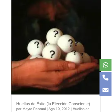
Huellas de Éxito (la Elección Consciente)
por
Mayte Pascual
|
Ago 10, 2012
|
Huellas de