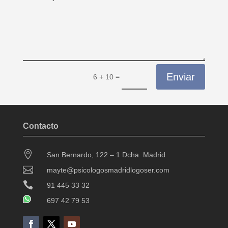
Enviar
=
6 + 10
Contacto

San Bernardo, 122 – 1 Dcha. Madrid

mayte@psicologosmadridlogoser.com

91 445 33 32
697 42 79 53