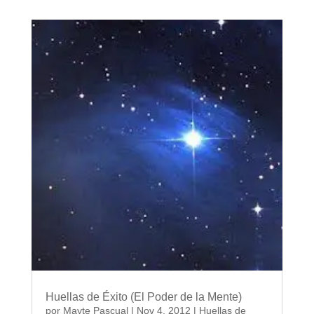
Huellas de Éxito (El Poder de la Mente)
por
Mayte Pascual
|
Nov 4, 2012
|
Huellas de