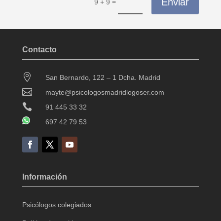
Enviar
=
9 + 9
Contacto

San Bernardo, 122 – 1 Dcha. Madrid

mayte@psicologosmadridlogoser.com

91 445 33 32
697 42 79 53
Información
Psicólogos colegiados