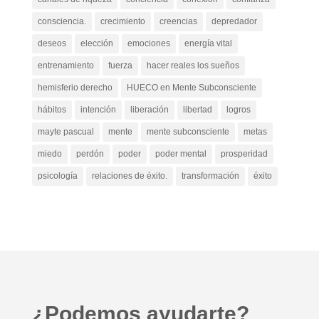
consciencia.
crecimiento
creencias
depredador
deseos
elección
emociones
energía vital
entrenamiento
fuerza
hacer reales los sueños
hemisferio derecho
HUECO en Mente Subconsciente
hábitos
intención
liberación
libertad
logros
mayte pascual
mente
mente subconsciente
metas
miedo
perdón
poder
poder mental
prosperidad
psicología
relaciones de éxito.
transformación
éxito
¿Podemos ayudarte?