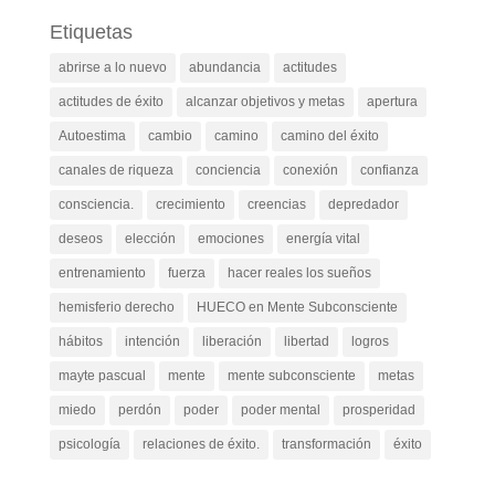
Etiquetas
abrirse a lo nuevo
abundancia
actitudes
actitudes de éxito
alcanzar objetivos y metas
apertura
Autoestima
cambio
camino
camino del éxito
canales de riqueza
conciencia
conexión
confianza
consciencia.
crecimiento
creencias
depredador
deseos
elección
emociones
energía vital
entrenamiento
fuerza
hacer reales los sueños
hemisferio derecho
HUECO en Mente Subconsciente
hábitos
intención
liberación
libertad
logros
mayte pascual
mente
mente subconsciente
metas
miedo
perdón
poder
poder mental
prosperidad
psicología
relaciones de éxito.
transformación
éxito