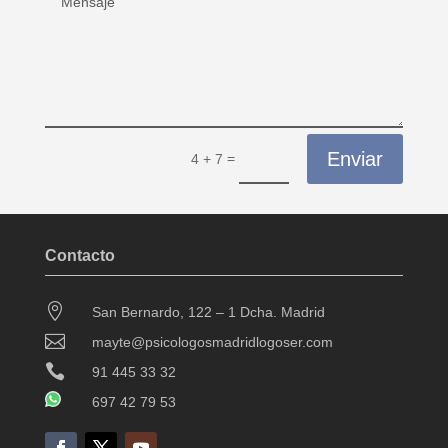
Enviar
=
4 + 7
Contacto

San Bernardo, 122 – 1 Dcha. Madrid

mayte@psicologosmadridlogoser.com

91 445 33 32
697 42 79 53