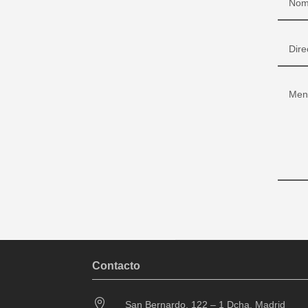
Contacto

San Bernardo, 122 – 1 Dcha. Madrid