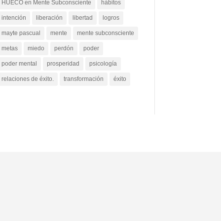
HUECO en Mente Subconsciente
hábitos
intención
liberación
libertad
logros
mayte pascual
mente
mente subconsciente
metas
miedo
perdón
poder
poder mental
prosperidad
psicología
relaciones de éxito.
transformación
éxito