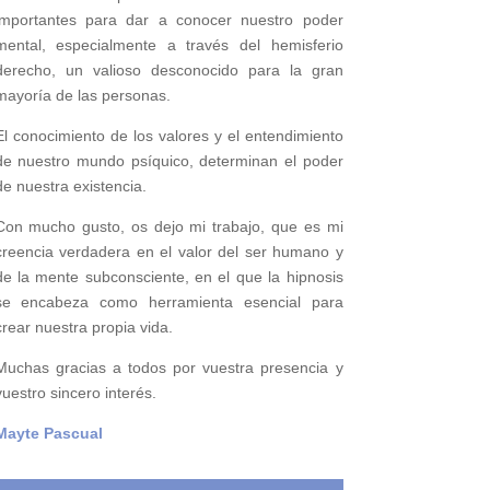
importantes para
dar a conocer nuestro poder
mental,
especialmente a través del hemisferio
derecho, un valioso desconocido para la gran
mayoría de las personas.
El conocimiento de los valores y el entendimiento
de nuestro mundo psíquico, determinan el poder
de nuestra existencia.
Con mucho gusto, os dejo mi trabajo, que es mi
creencia verdadera en el valor del ser humano y
de la mente subconsciente, en el que la hipnosis
se encabeza como herramienta esencial para
crear nuestra propia vida.
Muchas gracias a todos por vuestra presencia y
vuestro sincero interés.
Mayte Pascual