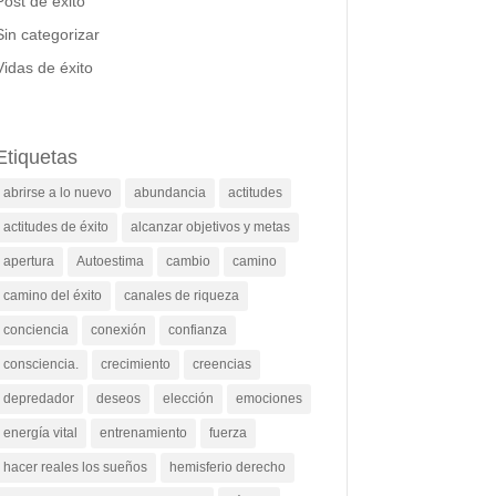
Post de éxito
Sin categorizar
Vidas de éxito
Etiquetas
abrirse a lo nuevo
abundancia
actitudes
actitudes de éxito
alcanzar objetivos y metas
apertura
Autoestima
cambio
camino
camino del éxito
canales de riqueza
conciencia
conexión
confianza
consciencia.
crecimiento
creencias
depredador
deseos
elección
emociones
energía vital
entrenamiento
fuerza
hacer reales los sueños
hemisferio derecho