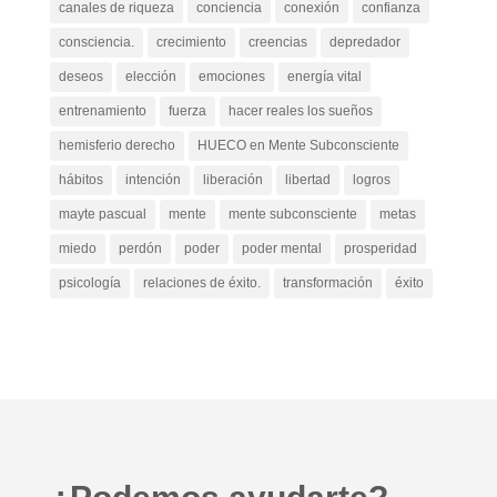
canales de riqueza
conciencia
conexión
confianza
consciencia.
crecimiento
creencias
depredador
deseos
elección
emociones
energía vital
entrenamiento
fuerza
hacer reales los sueños
hemisferio derecho
HUECO en Mente Subconsciente
hábitos
intención
liberación
libertad
logros
mayte pascual
mente
mente subconsciente
metas
miedo
perdón
poder
poder mental
prosperidad
psicología
relaciones de éxito.
transformación
éxito