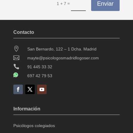
Enviar
=
1 + 7
Contacto

San Bernardo, 122 – 1 Dcha. Madrid

mayte@psicologosmadridlogoser.com

91 445 33 32
697 42 79 53
Información
Psicólogos colegiados