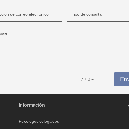
Env
=
7 + 3
Información
Psicólogos colegiados