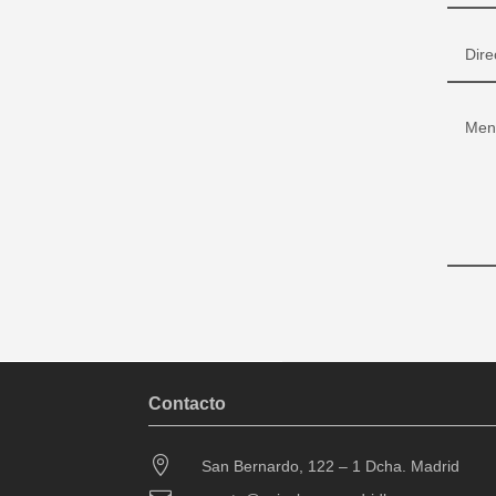
Contacto

San Bernardo, 122 – 1 Dcha. Madrid