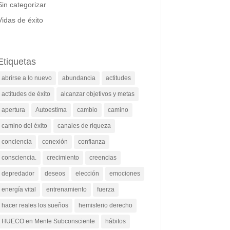
Sin categorizar
Vidas de éxito
Etiquetas
abrirse a lo nuevo
abundancia
actitudes
actitudes de éxito
alcanzar objetivos y metas
apertura
Autoestima
cambio
camino
camino del éxito
canales de riqueza
conciencia
conexión
confianza
consciencia.
crecimiento
creencias
depredador
deseos
elección
emociones
energía vital
entrenamiento
fuerza
hacer reales los sueños
hemisferio derecho
HUECO en Mente Subconsciente
hábitos