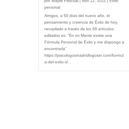
por
Mayte Pascual
|
Nov 12, 2011
|
Éxito
personal
Amigos, a 50 días del nuevo año, el
pensamiento y creencia de Éxito de hoy,
recopilado a través de los 68 artículos
editados es: "En mi Mente existe una
Fórmula Personal de Éxito y me dispongo a
encontrarla"
https://psicologosmadridlogoser.com/formul
a-del-exito-ii/...