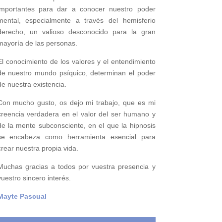
importantes para
dar a conocer nuestro poder
mental,
especialmente a través del hemisferio
derecho, un valioso desconocido para la gran
mayoría de las personas.
El conocimiento de los valores y el entendimiento
de nuestro mundo psíquico, determinan el poder
de nuestra existencia.
Con mucho gusto, os dejo mi trabajo, que es mi
creencia verdadera en el valor del ser humano y
de la mente subconsciente, en el que la hipnosis
se encabeza como herramienta esencial para
crear nuestra propia vida.
Muchas gracias a todos por vuestra presencia y
vuestro sincero interés.
Mayte Pascual