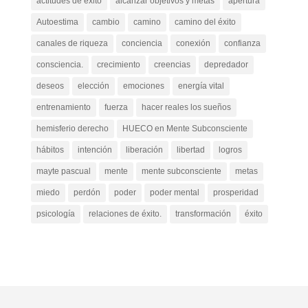
actitudes de éxito
alcanzar objetivos y metas
apertura
Autoestima
cambio
camino
camino del éxito
canales de riqueza
conciencia
conexión
confianza
consciencia.
crecimiento
creencias
depredador
deseos
elección
emociones
energía vital
entrenamiento
fuerza
hacer reales los sueños
hemisferio derecho
HUECO en Mente Subconsciente
hábitos
intención
liberación
libertad
logros
mayte pascual
mente
mente subconsciente
metas
miedo
perdón
poder
poder mental
prosperidad
psicología
relaciones de éxito.
transformación
éxito