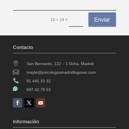
Enviar
=
10 + 14
Contacto

San Bernardo, 122 – 1 Dcha. Madrid

mayte@psicologosmadridlogoser.com

91 445 33 32
697 42 79 53
Información