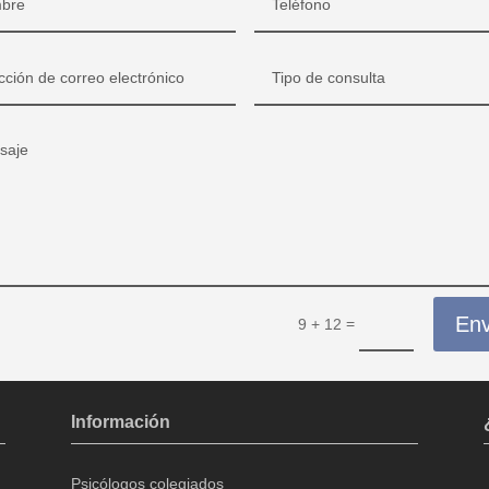
Env
=
9 + 12
Información
Psicólogos colegiados