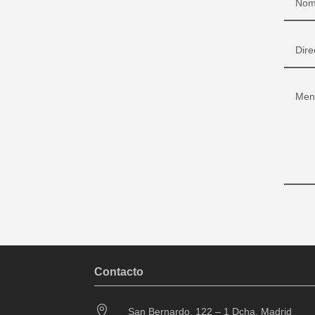
Contacto

San Bernardo, 122 – 1 Dcha. Madrid