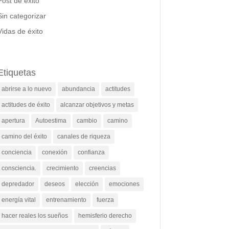
Post de éxito
Sin categorizar
Vidas de éxito
Etiquetas
abrirse a lo nuevo
abundancia
actitudes
actitudes de éxito
alcanzar objetivos y metas
apertura
Autoestima
cambio
camino
camino del éxito
canales de riqueza
conciencia
conexión
confianza
consciencia.
crecimiento
creencias
depredador
deseos
elección
emociones
energía vital
entrenamiento
fuerza
hacer reales los sueños
hemisferio derecho