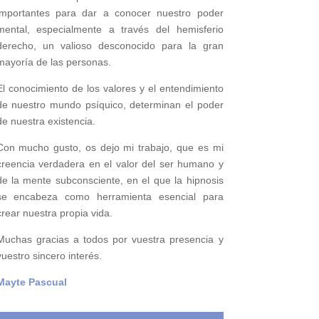
importantes para
dar a conocer nuestro poder
mental,
especialmente a través del hemisferio
derecho, un valioso desconocido para la gran
mayoría de las personas.
El conocimiento de los valores y el entendimiento
de nuestro mundo psíquico, determinan el poder
de nuestra existencia.
Con mucho gusto, os dejo mi trabajo, que es mi
creencia verdadera en el valor del ser humano y
de la mente subconsciente, en el que la hipnosis
se encabeza como herramienta esencial para
crear nuestra propia vida.
Muchas gracias a todos por vuestra presencia y
vuestro sincero interés.
Mayte Pascual