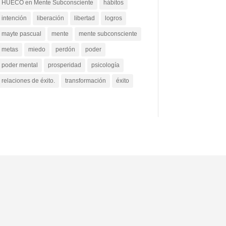
HUECO en Mente Subconsciente
hábitos
intención
liberación
libertad
logros
mayte pascual
mente
mente subconsciente
metas
miedo
perdón
poder
poder mental
prosperidad
psicología
relaciones de éxito.
transformación
éxito