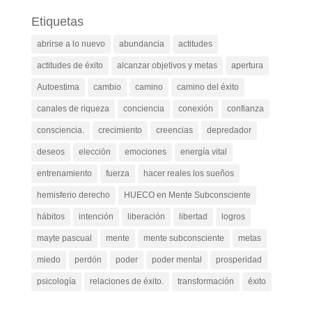
Etiquetas
abrirse a lo nuevo
abundancia
actitudes
actitudes de éxito
alcanzar objetivos y metas
apertura
Autoestima
cambio
camino
camino del éxito
canales de riqueza
conciencia
conexión
confianza
consciencia.
crecimiento
creencias
depredador
deseos
elección
emociones
energía vital
entrenamiento
fuerza
hacer reales los sueños
hemisferio derecho
HUECO en Mente Subconsciente
hábitos
intención
liberación
libertad
logros
mayte pascual
mente
mente subconsciente
metas
miedo
perdón
poder
poder mental
prosperidad
psicología
relaciones de éxito.
transformación
éxito