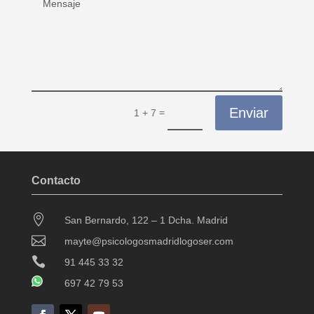
Enviar
=
1 + 7
Contacto

San Bernardo, 122 – 1 Dcha. Madrid

mayte@psicologosmadridlogoser.com

91 445 33 32
697 42 79 53