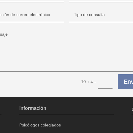
Env
=
10 + 4
Información
Psicólogos colegiados