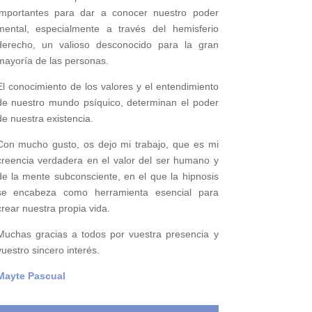
importantes para
dar a conocer nuestro poder
mental,
especialmente a través del hemisferio
derecho, un valioso desconocido para la gran
mayoría de las personas.
El conocimiento de los valores y el entendimiento
de nuestro mundo psíquico, determinan el poder
de nuestra existencia.
Con mucho gusto, os dejo mi trabajo, que es mi
creencia verdadera en el valor del ser humano y
de la mente subconsciente, en el que la hipnosis
se encabeza como herramienta esencial para
crear nuestra propia vida.
Muchas gracias a todos por vuestra presencia y
vuestro sincero interés.
Mayte Pascual