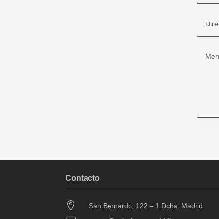
Contacto

San Bernardo, 122 – 1 Dcha. Madrid