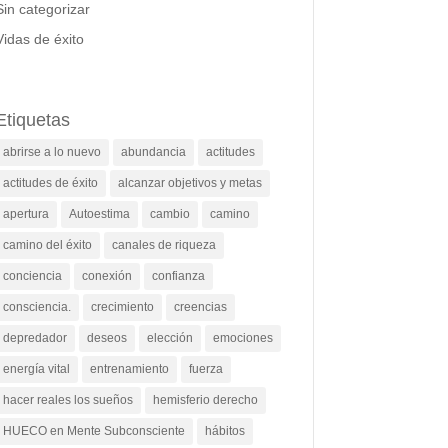
Sin categorizar
Vidas de éxito
Etiquetas
abrirse a lo nuevo
abundancia
actitudes
actitudes de éxito
alcanzar objetivos y metas
apertura
Autoestima
cambio
camino
camino del éxito
canales de riqueza
conciencia
conexión
confianza
consciencia.
crecimiento
creencias
depredador
deseos
elección
emociones
energía vital
entrenamiento
fuerza
hacer reales los sueños
hemisferio derecho
HUECO en Mente Subconsciente
hábitos