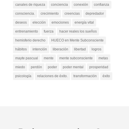
canales de riqueza
conciencia
conexión
confianza
consciencia.
crecimiento
creencias
depredador
deseos
elección
emociones
energía vital
entrenamiento
fuerza
hacer reales los sueños
hemisferio derecho
HUECO en Mente Subconsciente
hábitos
intención
liberación
libertad
logros
mayte pascual
mente
mente subconsciente
metas
miedo
perdón
poder
poder mental
prosperidad
psicología
relaciones de éxito.
transformación
éxito