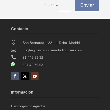
Enviar
=
1 + 14
Contacto

San Bernardo, 122 – 1 Dcha. Madrid

mayte@psicologosmadridlogoser.com

91 445 33 32
697 42 79 53
Información
Psicólogos colegiados