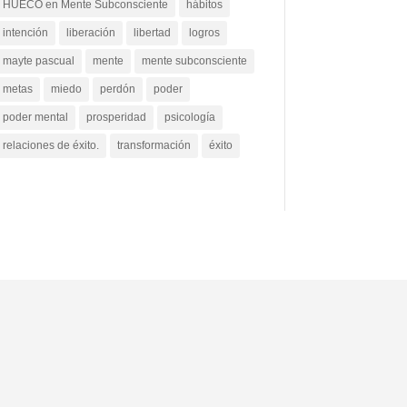
HUECO en Mente Subconsciente
hábitos
intención
liberación
libertad
logros
mayte pascual
mente
mente subconsciente
metas
miedo
perdón
poder
poder mental
prosperidad
psicología
relaciones de éxito.
transformación
éxito