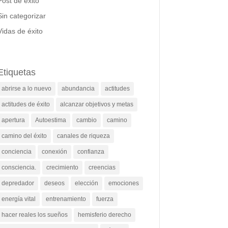
Post de éxito
Sin categorizar
Vidas de éxito
Etiquetas
abrirse a lo nuevo
abundancia
actitudes
actitudes de éxito
alcanzar objetivos y metas
apertura
Autoestima
cambio
camino
camino del éxito
canales de riqueza
conciencia
conexión
confianza
consciencia.
crecimiento
creencias
depredador
deseos
elección
emociones
energía vital
entrenamiento
fuerza
hacer reales los sueños
hemisferio derecho