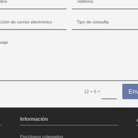
Env
=
12 + 5
Información
Psicólogos colegiados