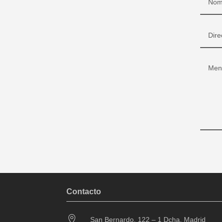
Contacto

San Bernardo, 122 – 1 Dcha. Madrid