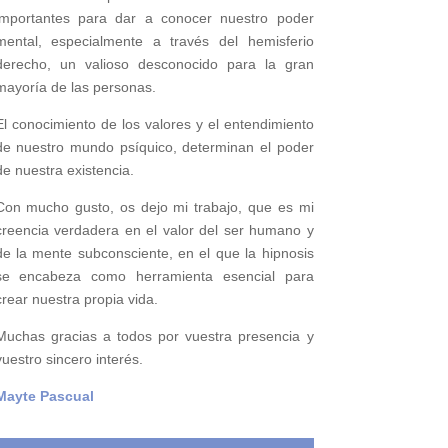
importantes para
dar a conocer nuestro poder
mental,
especialmente a través del hemisferio
derecho, un valioso desconocido para la gran
mayoría de las personas.
El conocimiento de los valores y el entendimiento
de nuestro mundo psíquico, determinan el poder
de nuestra existencia.
Con mucho gusto, os dejo mi trabajo, que es mi
creencia verdadera en el valor del ser humano y
de la mente subconsciente, en el que la hipnosis
se encabeza como herramienta esencial para
crear nuestra propia vida.
Muchas gracias a todos por vuestra presencia y
vuestro sincero interés.
Mayte Pascual