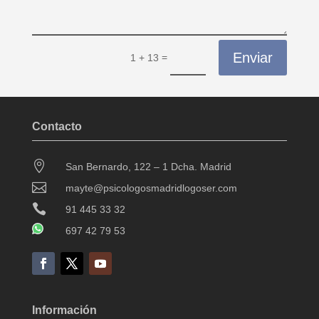
Enviar
=
1 + 13
Contacto

San Bernardo, 122 – 1 Dcha. Madrid

mayte@psicologosmadridlogoser.com

91 445 33 32
697 42 79 53
Información