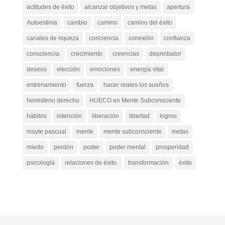
actitudes de éxito
alcanzar objetivos y metas
apertura
Autoestima
cambio
camino
camino del éxito
canales de riqueza
conciencia
conexión
confianza
consciencia.
crecimiento
creencias
depredador
deseos
elección
emociones
energía vital
entrenamiento
fuerza
hacer reales los sueños
hemisferio derecho
HUECO en Mente Subconsciente
hábitos
intención
liberación
libertad
logros
mayte pascual
mente
mente subconsciente
metas
miedo
perdón
poder
poder mental
prosperidad
psicología
relaciones de éxito.
transformación
éxito