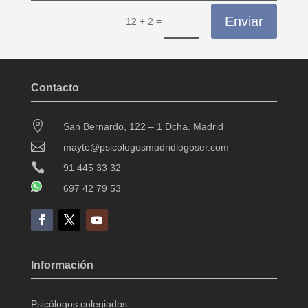
Enviar
=
12 + 2
Contacto

San Bernardo, 122 – 1 Dcha. Madrid

mayte@psicologosmadridlogoser.com

91 445 33 32
697 42 79 53
Información
Psicólogos colegiados