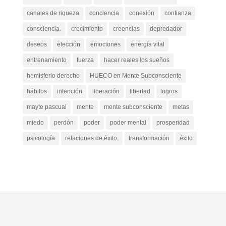
canales de riqueza
conciencia
conexión
confianza
consciencia.
crecimiento
creencias
depredador
deseos
elección
emociones
energía vital
entrenamiento
fuerza
hacer reales los sueños
hemisferio derecho
HUECO en Mente Subconsciente
hábitos
intención
liberación
libertad
logros
mayte pascual
mente
mente subconsciente
metas
miedo
perdón
poder
poder mental
prosperidad
psicología
relaciones de éxito.
transformación
éxito