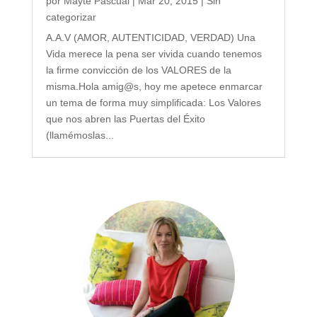
por
Mayte Pascual
|
Mar 20, 2015
|
Sin
categorizar
A.A.V (AMOR, AUTENTICIDAD, VERDAD) Una
Vida merece la pena ser vivida cuando tenemos
la firme convicción de los VALORES de la
misma.Hola amig@s, hoy me apetece enmarcar
un tema de forma muy simplificada: Los Valores
que nos abren las Puertas del Éxito
(llamémoslas...