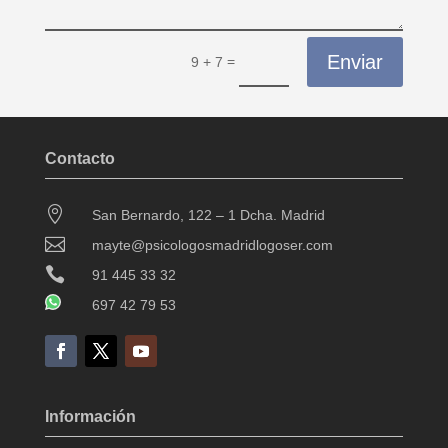
Enviar
=
9 + 7
Contacto

San Bernardo, 122 – 1 Dcha. Madrid

mayte@psicologosmadridlogoser.com

91 445 33 32
697 42 79 53
Información