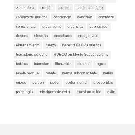
Autoestima
cambio
camino
camino del éxito
canales de riqueza
conciencia
conexión
confianza
consciencia.
crecimiento
creencias
depredador
deseos
elección
emociones
energía vital
entrenamiento
fuerza
hacer reales los sueños
hemisferio derecho
HUECO en Mente Subconsciente
hábitos
intención
liberación
libertad
logros
mayte pascual
mente
mente subconsciente
metas
miedo
perdón
poder
poder mental
prosperidad
psicología
relaciones de éxito.
transformación
éxito