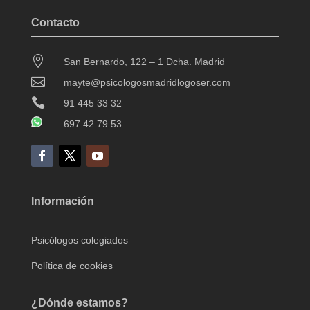
Contacto

San Bernardo, 122 – 1 Dcha. Madrid

mayte@psicologosmadridlogoser.com

91 445 33 32
697 42 79 53
Información
Psicólogos colegiados
Política de cookies
¿Dónde estamos?