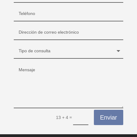
Enviar
=
13 + 4