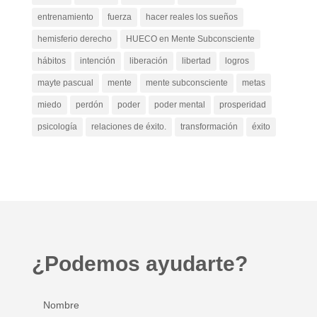
entrenamiento
fuerza
hacer reales los sueños
hemisferio derecho
HUECO en Mente Subconsciente
hábitos
intención
liberación
libertad
logros
mayte pascual
mente
mente subconsciente
metas
miedo
perdón
poder
poder mental
prosperidad
psicología
relaciones de éxito.
transformación
éxito
¿Podemos ayudarte?