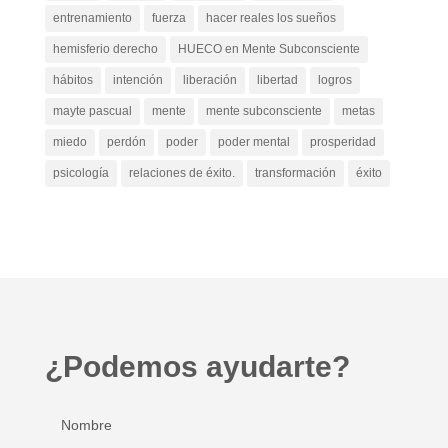
entrenamiento
fuerza
hacer reales los sueños
hemisferio derecho
HUECO en Mente Subconsciente
hábitos
intención
liberación
libertad
logros
mayte pascual
mente
mente subconsciente
metas
miedo
perdón
poder
poder mental
prosperidad
psicología
relaciones de éxito.
transformación
éxito
¿Podemos ayudarte?