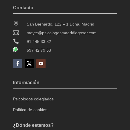
Contacto

San Bernardo, 122 – 1 Dcha. Madrid

mayte@psicologosmadridlogoser.com

91 445 33 32
697 42 79 53
Información
Psicólogos colegiados
Política de cookies
¿Dónde estamos?