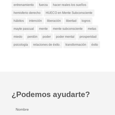
entrenamiento
fuerza
hacer reales los sueños
hemisferio derecho
HUECO en Mente Subconsciente
hábitos
intención
liberación
libertad
logros
mayte pascual
mente
mente subconsciente
metas
miedo
perdón
poder
poder mental
prosperidad
psicología
relaciones de éxito.
transformación
éxito
¿Podemos ayudarte?