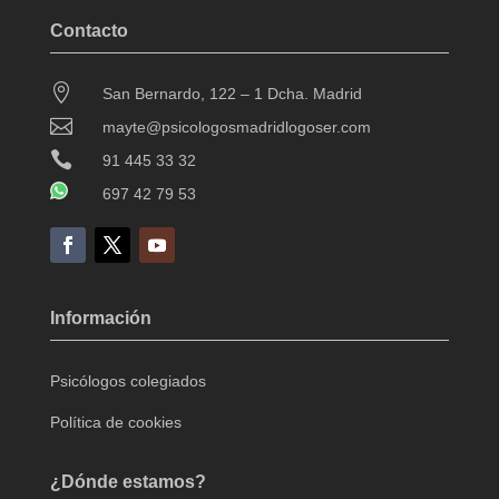
Contacto

San Bernardo, 122 – 1 Dcha. Madrid

mayte@psicologosmadridlogoser.com

91 445 33 32
697 42 79 53
Información
Psicólogos colegiados
Política de cookies
¿Dónde estamos?