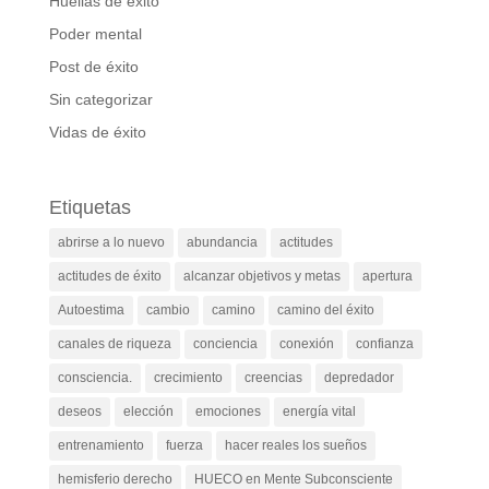
Huellas de éxito
Poder mental
Post de éxito
Sin categorizar
Vidas de éxito
Etiquetas
abrirse a lo nuevo
abundancia
actitudes
actitudes de éxito
alcanzar objetivos y metas
apertura
Autoestima
cambio
camino
camino del éxito
canales de riqueza
conciencia
conexión
confianza
consciencia.
crecimiento
creencias
depredador
deseos
elección
emociones
energía vital
entrenamiento
fuerza
hacer reales los sueños
hemisferio derecho
HUECO en Mente Subconsciente