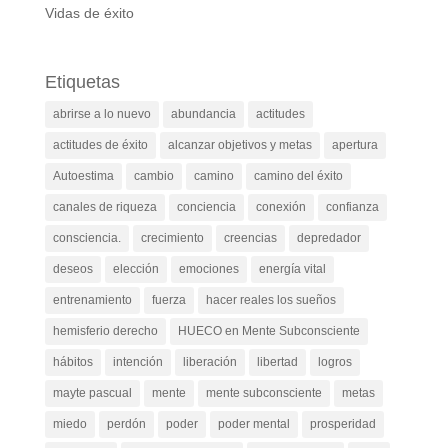
Vidas de éxito
Etiquetas
abrirse a lo nuevo
abundancia
actitudes
actitudes de éxito
alcanzar objetivos y metas
apertura
Autoestima
cambio
camino
camino del éxito
canales de riqueza
conciencia
conexión
confianza
consciencia.
crecimiento
creencias
depredador
deseos
elección
emociones
energía vital
entrenamiento
fuerza
hacer reales los sueños
hemisferio derecho
HUECO en Mente Subconsciente
hábitos
intención
liberación
libertad
logros
mayte pascual
mente
mente subconsciente
metas
miedo
perdón
poder
poder mental
prosperidad