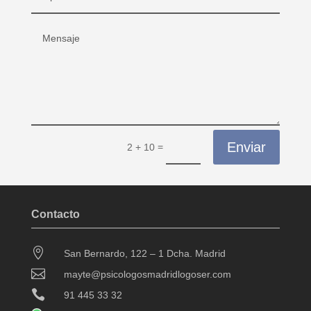
Enviar
=
2 + 10
Contacto

San Bernardo, 122 – 1 Dcha. Madrid

mayte@psicologosmadridlogoser.com

91 445 33 32