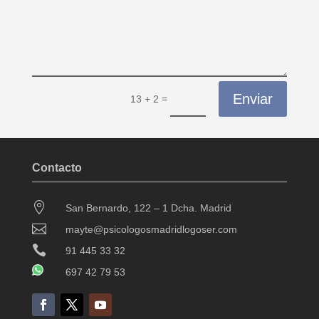
Enviar
=
13 + 2
Contacto

San Bernardo, 122 – 1 Dcha. Madrid

mayte@psicologosmadridlogoser.com

91 445 33 32
697 42 79 53