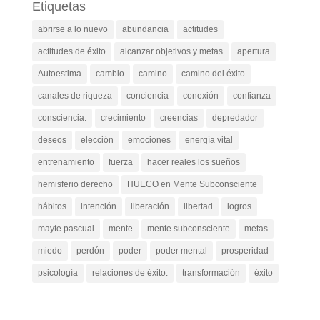
Etiquetas
abrirse a lo nuevo
abundancia
actitudes
actitudes de éxito
alcanzar objetivos y metas
apertura
Autoestima
cambio
camino
camino del éxito
canales de riqueza
conciencia
conexión
confianza
consciencia.
crecimiento
creencias
depredador
deseos
elección
emociones
energía vital
entrenamiento
fuerza
hacer reales los sueños
hemisferio derecho
HUECO en Mente Subconsciente
hábitos
intención
liberación
libertad
logros
mayte pascual
mente
mente subconsciente
metas
miedo
perdón
poder
poder mental
prosperidad
psicología
relaciones de éxito.
transformación
éxito