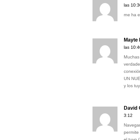
las 10:3
me ha e
Mayte 
las 10:4
Muchas 
verdade
conexi
UN NUEV
y los tu
David 
3:12
Navegar
permite
el tuyo 