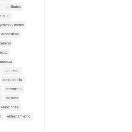
a
actitudes
e éxito
jetivos y metas
Autoestima
camino
éxito
 riqueza
conexión
consciencia.
creencias
r
deseos
emociones
l
entrenamiento