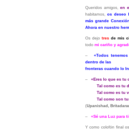
Queridos amigos,
en 
habitamos,
os deseo l
más grande Conexión
Ahora en nuestro her
Os dejo
tres
de mis c
todo
mi cariño y agra
–
«Todos tenemos 
dentro de las
fronteras cuando lo In
–
«Eres lo que es tu 
Tal como es tu dese
Tal como es tu volu
Tal como son tus ob
(
Upanishad, Britadar
–
«Sé una Luz para t
Y como colofón final os