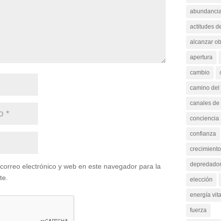
abundanci
actitudes d
alcanzar ob
apertura
cambio
camino del 
canales de
conciencia
confianza
crecimiento
depredado
orreo electrónico y web en este navegador para la
te.
elección
energía vita
fuerza