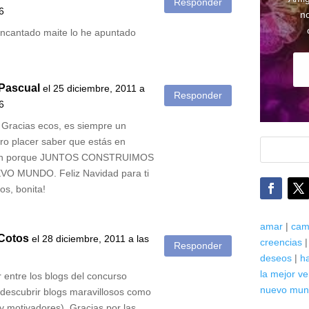
Responder
6
n
ncantado maite lo he apuntado
Pascual
el 25 diciembre, 2011 a
Responder
6
Gracias ecos, es siempre un
ro placer saber que estás en
ón porque JUNTOS CONSTRUIMOS
O MUNDO. Feliz Navidad para ti
yos, bonita!
amar
|
cam
Cotos
el 28 diciembre, 2011 a las
creencias
Responder
deseos
|
h
la mejor ve
 entre los blogs del concurso
nuevo mu
 descubrir blogs maravillosos como
(y motivadores). Gracias por las