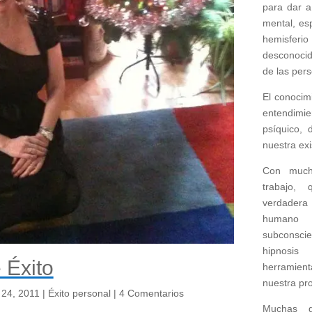
para
dar a
mental,
es
hemisferi
desconocid
de las per
El conocimi
entendimi
psíquico, 
nuestra exi
Con much
trabajo,
verdadera
humano
subconsc
hipnosi
 Éxito
herramien
nuestra pro
 24, 2011
|
Éxito personal
|
4 Comentarios
Muchas g