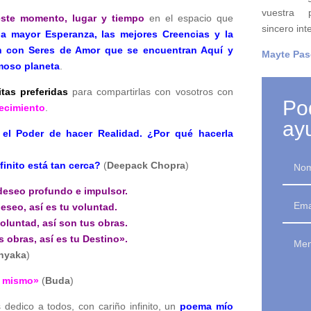
vuestra 
este momento, lugar y tiempo
en el espacio que
sincero int
a mayor Esperanza, las mejores Creencias y la
 con Seres de Amor que se encuentran Aquí y
Mayte Pas
moso planeta
.
itas preferidas
para compartirlas con vosotros con
Po
decimiento
.
ay
el Poder de hacer Realidad. ¿Por qué hacerla
finito está tan cerca?
(
Deepack Chopra
)
deseo profundo e impulsor.
o, así es tu voluntad.
ntad, así son tus obras.
ras, así es tu Destino».
anyaka
)
i mismo»
(
Buda
)
 dedico a todos, con cariño infinito, un
poema mío