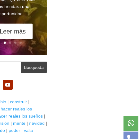
os brindara una
oportunidad...
Leer más
bio
|
construir
|
|
hacer reales los
acer reales los sueños
|
rsión
|
mente
|
navidad
|
ndo
|
poder
|
valia