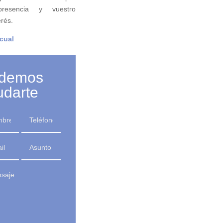
presencia y vuestro
erés.
cual
demos
udarte