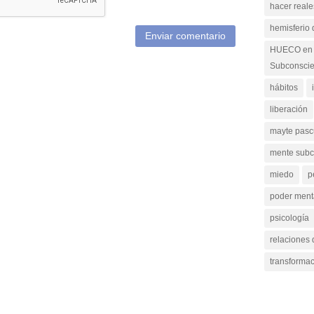
hacer reale
hemisferio
Enviar comentario
HUECO en 
Subconscie
hábitos
liberación
mayte pasc
mente subc
miedo
p
poder ment
psicología
relaciones 
transforma