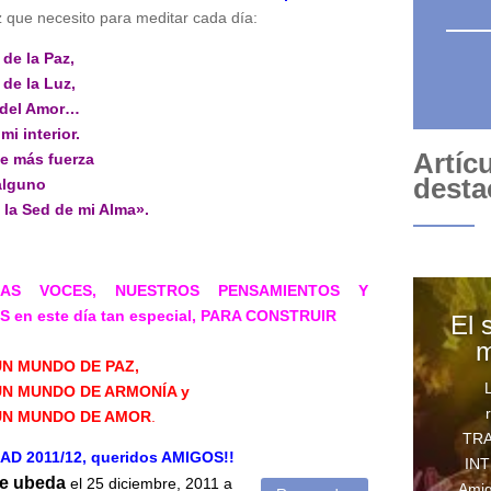
 que necesito para meditar cada día:
la Paz,
 de la Luz,
l Amor…
nterior.
Artíc
s fuerza
desta
guno
d de mi Alma».
RAS VOCES, NUESTROS PENSAMIENTOS Y
en este día tan especial, PARA CONSTRUIR
El 
m
 DE PAZ,
DE ARMONÍA y
 DE AMOR
.
TR
011/12, queridos AMIGOS!!
INT
e ubeda
el 25 diciembre, 2011 a
Amig