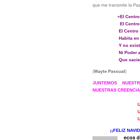
que me transmite la Paz
«El Centro de 
El Centro
El Centro de
Habita en mi i
Y no existe má
Ni Poder al
Que sacie la Se
(
Mayte Pascual
)
JUNTEMOS NUEST
NUESTRAS CREENCIAS 
UN MUNDO
UN MUNDO 
UN MUNDO
¡¡FELIZ NAVIDAD 2
ecos d