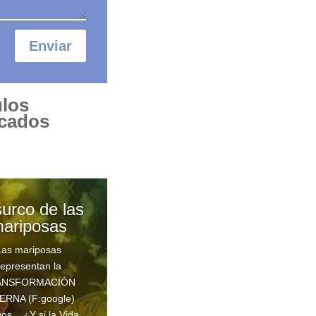
Enviar
ulos
cados
surco de las
ariposas
Las mariposas
representan la
ANSFORMACIÓN
ERNA (F:google)
os, ¿Y si la Vida