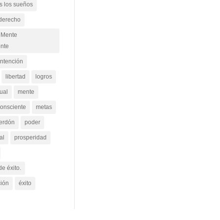
s los sueños
 derecho
Mente
nte
intención
libertad
logros
ual
mente
onsciente
metas
erdón
poder
al
prosperidad
de éxito.
ción
éxito