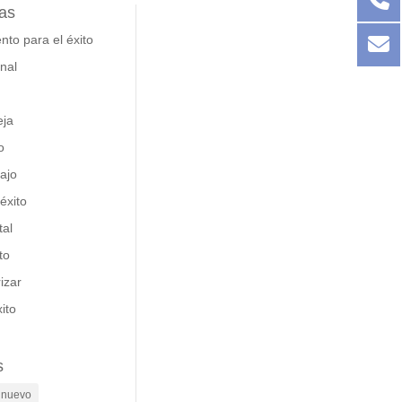
as
nto para el éxito
nal
eja
o
bajo
éxito
al
to
izar
ito
s
o nuevo