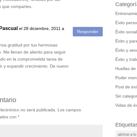
Categorí
s que compartes.
Entrenamie
Éxito perso
Pascual
el 28 diciembre, 2011 a
Responder
Éxito social
Éxito y par
nsa gratitud por tus hermosas
Éxito y sex
. Me llenan de aliento para seguir
do en la comprometida tarea de
Éxito y tra
ir y expandir crecimiento. De nuevo
Huellas de 
!
Poder ment
Post de éxi
Sin categor
ntario
Vidas de éx
lectrónico no será publicada.
Los campos
cados con
*
Etiqueta
abrirse a l