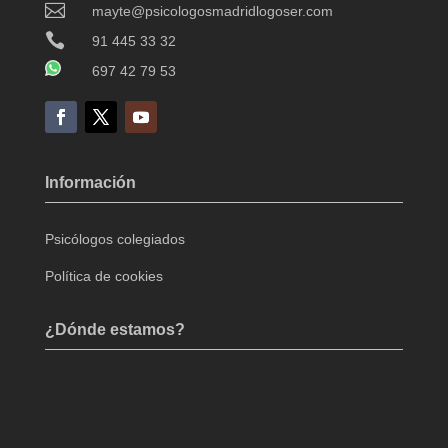

mayte@psicologosmadridlogoser.com

91 445 33 32
697 42 79 53
Información
Psicólogos colegiados
Política de cookies
¿Dónde estamos?