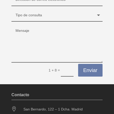
Enviar
=
1 + 8
Contacto

San Bernardo, 122 – 1 Dcha. Madrid