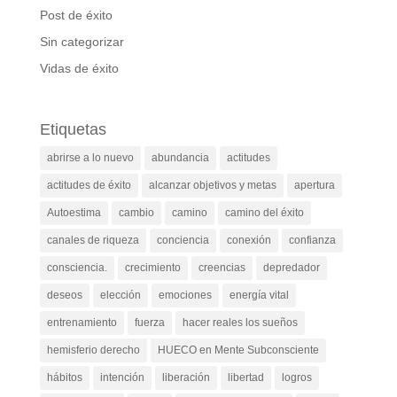
Post de éxito
Sin categorizar
Vidas de éxito
Etiquetas
abrirse a lo nuevo
abundancia
actitudes
actitudes de éxito
alcanzar objetivos y metas
apertura
Autoestima
cambio
camino
camino del éxito
canales de riqueza
conciencia
conexión
confianza
consciencia.
crecimiento
creencias
depredador
deseos
elección
emociones
energía vital
entrenamiento
fuerza
hacer reales los sueños
hemisferio derecho
HUECO en Mente Subconsciente
hábitos
intención
liberación
libertad
logros